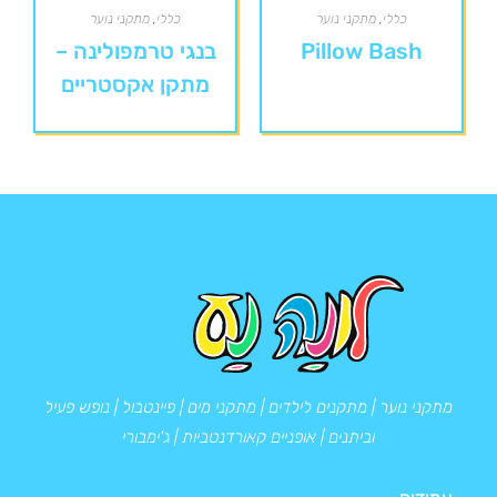
כללי
,
מתקני נוער
כללי
,
מתקני נוער
Pillow Bash
בנגי טרמפולינה –
מתקן אקסטריים
מתקני נוער | מתקנים לילדים | מתקני מים | פיינטבול | נופש פעיל
וביתנים | אופניים קאורדנטביות | ג'ימבורי